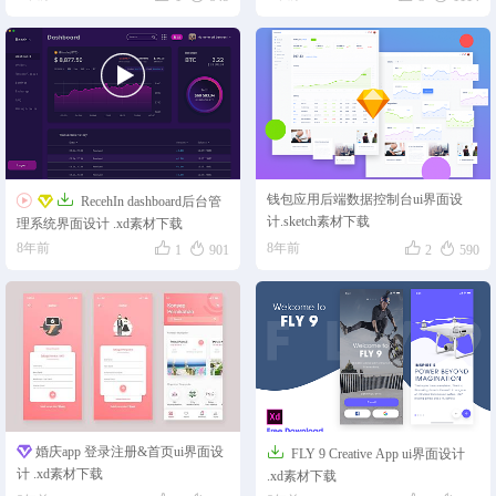


钱包应用后端数据控制台ui界面设

RecehIn dashboard后台管
计.sketch素材下载
理系统界面设计 .xd素材下载




8年前
8年前
1
901
2
590

婚庆app 登录注册&首页ui界面设
FLY 9 Creative App ui界面设计
计 .xd素材下载
.xd素材下载