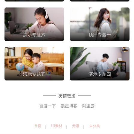
演示专题六
顶部专题一
演示专题五
演示专题四
友情链接
百度一下
晨星博客
阿里云
首页
UI素材
元素
未分类