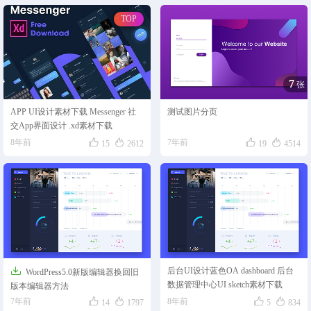
TOP
正在为您加载新内容
元素
管理中心
7
用户中心
张
APP UI设计素材下载 Messenger 社
测试图片分页
交App界面设计 .xd素材下载




8年前
7年前
15
2612
19
4514

后台UI设计蓝色OA dashboard 后台
WordPress5.0新版编辑器换回旧
数据管理中心UI sketch素材下载
版本编辑器方法




7年前
8年前
14
1797
5
834