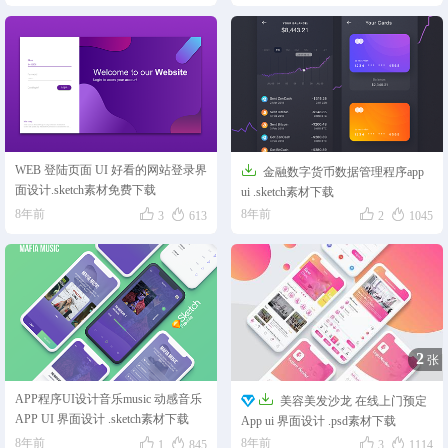

WEB 登陆页面 UI 好看的网站登录界
金融数字货币数据管理程序app
面设计.sketch素材免费下载
ui .sketch素材下载




8年前
8年前
3
613
2
1045
2
张

APP程序UI设计音乐music 动感音乐
美容美发沙龙 在线上门预定
APP UI 界面设计 .sketch素材下载
App ui 界面设计 .psd素材下载




8年前
8年前
1
845
3
1114