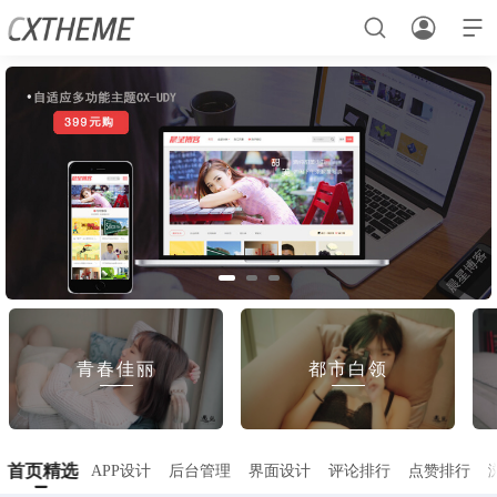



首页
UI素材
元素
用户登录
样机素材
样机素材
元素
UI素材
元素
UI素材
样机素材
用户中心
都市白领
青春佳丽
样机素材
用户中心
用户登录
首页精选
APP设计
后台管理
界面设计
评论排行
点赞排行
UI素材