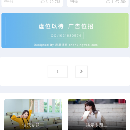




8年前
8年前
3
718
1
500
第
页
1
演示专题三
演示专题二