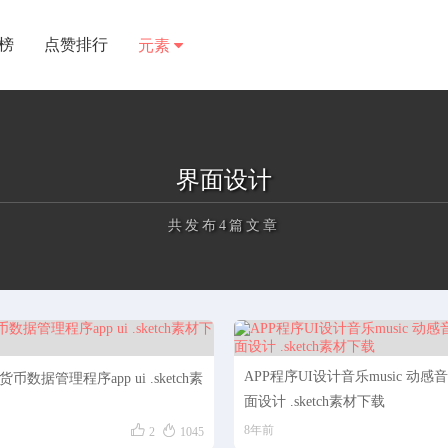
榜
点赞排行
元素
界面设计
共发布4篇文章
UI素材
样机素材
用户中心
正在为您加载新内容
APP程序UI设计音乐music 动感音乐
币数据管理程序app ui .sketch素
面设计 .sketch素材下载


8年前
2
1045