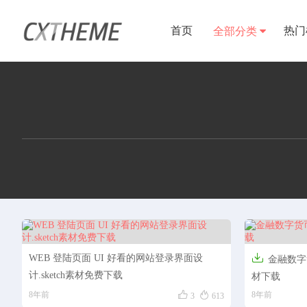
首页
热门
全部分类
首页
UI素材
元素
用户登录
样机素材
样机素材
元素
UI素材
元素
样机素材
用户中心
用户登录

WEB 登陆页面 UI 好看的网站登录界面设
金融数字货
计.sketch素材免费下载
材下载
UI素材


8年前
8年前
3
613
元素