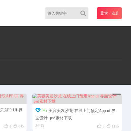
登录
/
注册
2
张

APP UI 界
美容美发沙龙 在线上门预定App ui 界
面设计 .psd素材下载




8年前
1
845
3
1115