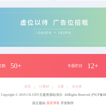
50+
12+
总数
专题栏目
首页
UI素材
元素
未分类
opyright © 2019 CX-UDY主题资源站演示
.AllRights Reserved 沪ICP备8
该主题由
晨星博客
开发制作