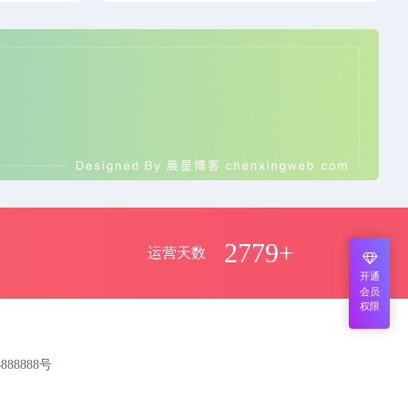
2779+
运营天数
开通
会员
权限
8888888号