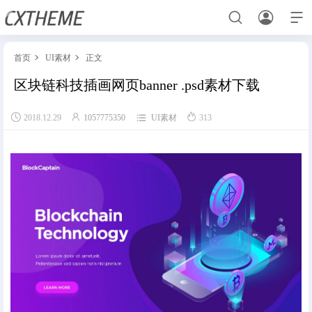



首页
UI素材
正文


区块链科技插画网页banner .psd素材下载
首页




2018.12.29
1057775350
UI素材
313
UI素材
元素
用户登录
样机素材
样机素材
元素
UI素材
元素
UI素材
样机素材
用户中心
样机素材
用户中心
用户登录
UI素材