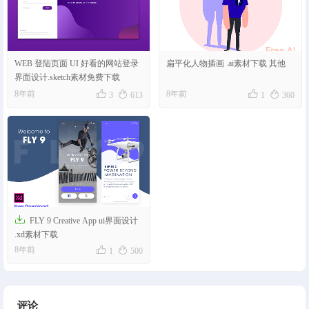
WEB 登陆页面 UI 好看的网站登录
扁平化人物插画 .ai素材下载 其他
界面设计.sketch素材免费下载




8年前
8年前
3
613
1
360

FLY 9 Creative App ui界面设计
.xd素材下载


8年前
1
500
评论