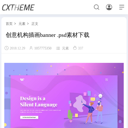



首页
元素
正文


创意机构插画banner .psd素材下载
首页




2018.12.29
1057775350
元素
337
UI素材
元素
用户登录
样机素材
样机素材
元素
UI素材
元素
UI素材
样机素材
用户中心
样机素材
用户中心
用户登录
UI素材